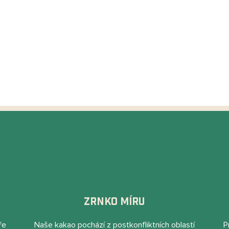
ZRNKO MÍRU
ře
Naše kakao pochází z postkonﬂiktních oblastí
P