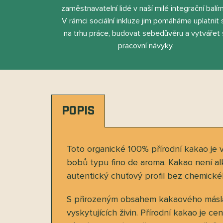
zaměstnavatelní lidé v naší milé integrační balír
V rámci sociální inkluze jim pomáháme uplatnit 
na trhu práce, budovat sebedůvěru a vytvářet 
pracovní návyky.
POPIS
Toto organické 100% přírodní kakao je 
bobů typu fino de aroma. Kakao není al
autentický chuťový profil bez chemické
S přirozeným obsahem kakaového másla 
vyskytujících živin. Přírodní kakao je 