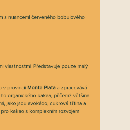
ilem s nuancemi červeného bobulového
i vlastnostmi. Představuje pouze malý
o v provincii
Monte Plata
a zpracovává
ého organického kakaa, přičemž většina
mi, jako jsou avokádo, cukrová třtina a
ky pro kakao s komplexním rozvojem