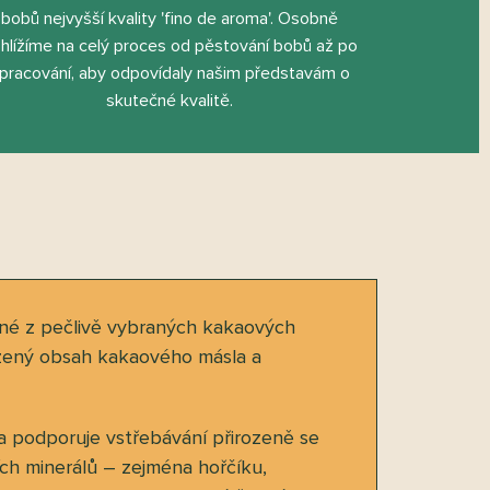
bobů nejvyšší kvality 'ﬁno de aroma'. Osobně
hlížíme na celý proces od pěstování bobů až po
pracování, aby odpovídaly našim představám o
skutečné kvalitě.
ané z pečlivě vybraných kakaových
rozený obsah kakaového másla a
 podporuje vstřebávání přirozeně se
ních minerálů – zejména hořčíku,