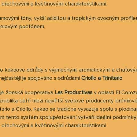
, ořechovými a květinovými charakteristikami.
rumovými tóny, vyšší aciditou a tropickým ovocným prof
amelovým podtónem.
o kakaové odrůdy s výjimečnými aromatickými a chuťovým
jčastěji je spojováno s odrůdami
Criollo a Trinitario
uje ženská kooperativa
Las Productivas
v oblasti El Coroz
epublika patří mezi největší světové producenty prémiov
ario a Criollo. Kakao se tradičně vysazuje spolu s plodina
tem tento systém spolupěstování vytváří ideální podmín
, ořechovými a květinovými charakteristikami.