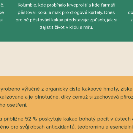
ně.
Kolumbie, kde probíhalo krveprolití a kde farmáři
se
pěstovali koku a mák pro drogové kartely. Dnes
do
si
pro ně pěstování kakaa představuje způsob, jak si
z
zajistit život v klidu a míru.
vyrobeno výlučně z organicky čisté kakaové hmoty, získ
kalizované a je plnotučné, díky čemuž si zachovává při
ho ošetření.
přibližně 52 % poskytuje kakao bohatý pocit v ústech a
ceněno pro svůj obsah antioxidantů, teobrominu a esenciál