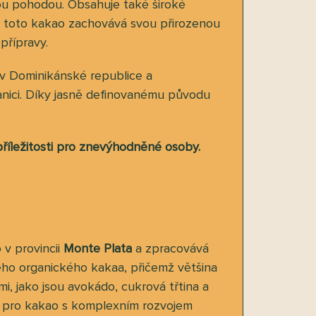
ovou pohodou. Obsahuje také široké
si toto kakao zachovává svou přirozenou
přípravy.
 v Dominikánské republice a
tanici. Díky jasně definovanému původu
příležitosti pro znevýhodněné osoby.
 v provincii
Monte Plata
a zpracovává
ého organického kakaa, přičemž většina
mi, jako jsou avokádo, cukrová třtina a
ky pro kakao s komplexním rozvojem