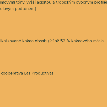
rumovými tóny, vyšší aciditou a tropickým ovocným prof
melovým podtónem.)
alkalizované kakao obsahující až 52 % kakaového másla
 kooperativa Las Productivas