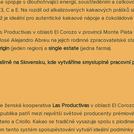
 se spojuje s dlouhotrvající energií, soustředěním a celk
B3, C a E. Na rozdíl od alkalizovaných kakaových prášků 
 je ideální pro autentické kakaové nápoje a čokoládové 
 Productivas v oblasti El Corozo v provincii Monte Plata
José Alejandro Abreu na jejich rodinné zpracovatelské s
rigin
(jeden region) a
single estate
(jedna farma).
alírně na Slovensku, kde vytváříme smysluplné pracovní 
uje ženská kooperativa
Las Productivas
v oblasti El Corozo
epublika patří mezi největší světové producenty prémiov
ario a Criollo. Kakao se tradičně vysazuje spolu s plodina
tem tento systém spolupěstování vytváří ideální podmín