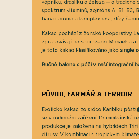
vápníku, draslíku a železa – a tradičně
spektrum vitamínů, zejména A, B1, B2, 
barvu, aroma a komplexnost, díky čemuž
Kakao pochází z ženské kooperativy Las
zpracovávají ho sourozenci Mariaelsa a 
je toto kakao klasifikováno jako
single o
Ručně baleno s péčí v naší integrační b
Původ, farmář a terroir
Exotické kakao ze srdce Karibiku pěst
se v rodinném zařízení. Dominikánská r
produkce je založena na hybridech Trinit
citrusy. V kombinaci s tropickým klima