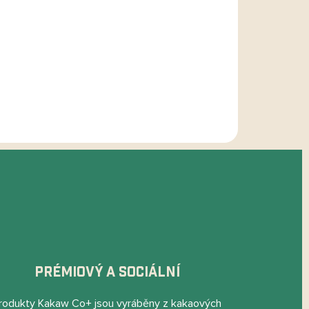
ZEPTAT SE
HLÍDAT
PRÉMIOVÝ A SOCIÁLNÍ
rodukty Kakaw Co+ jsou vyráběny z kakaových