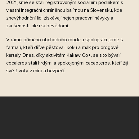
2021 jsme se stali registrovaným sociálním podnikem s
vlastní integrační chráněnou balírnou na Slovensku, kde
znevýhodnění lidi získávají nejen pracovní návyky a
zkušenosti, ale i sebevědomí.
V rámci přímého obchodního modelu spolupracujeme s
farmáři, kteří dříve pěstovali koku a mák pro drogové
kartely. Dnes, díky aktivitám Kakaw Co+, se tito bývalí
cocaleros stali hrdými a spokojenými cacaoteros, kteří žijí
své životy v míru a bezpečí.
Z
á
p
a
t
í