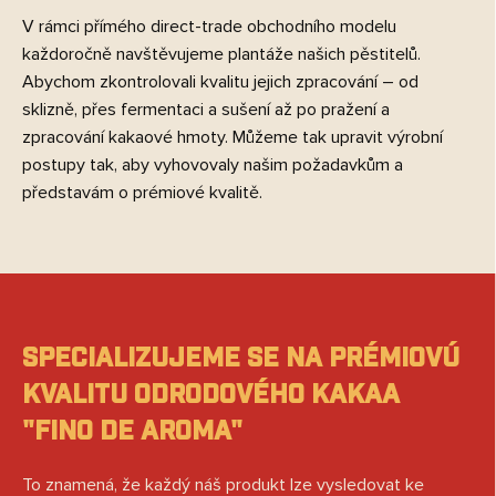
V rámci přímého direct-trade obchodního modelu
každoročně navštěvujeme plantáže našich pěstitelů.
Abychom zkontrolovali kvalitu jejich zpracování – od
sklizně, přes fermentaci a sušení až po pražení a
zpracování kakaové hmoty. Můžeme tak upravit výrobní
postupy tak, aby vyhovovaly našim požadavkům a
představám o prémiové kvalitě.
SPECIALIZUJEME SE NA PRÉMIOVÚ
KVALITU ODRODOVÉHO KAKAA
"FINO DE AROMA"
To znamená, že každý náš produkt lze vysledovat ke