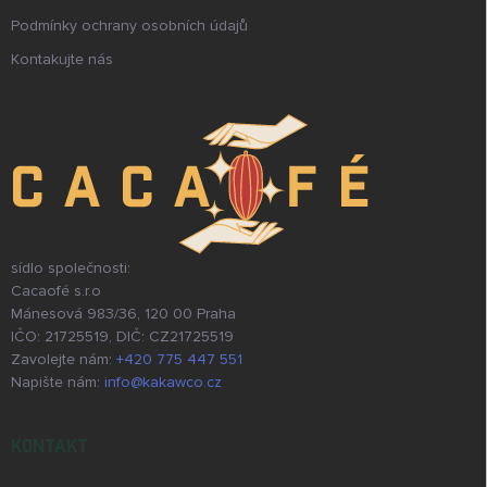
Podmínky ochrany osobních údajů
Kontakujte nás
sídlo společnosti:
Cacaofé s.r.o
Mánesová 983/36, 120 00 Praha
IČO: 21725519, DIČ: CZ21725519
Zavolejte nám:
+420 775 447 551
Napište nám:
info@kakawco.cz
KONTAKT