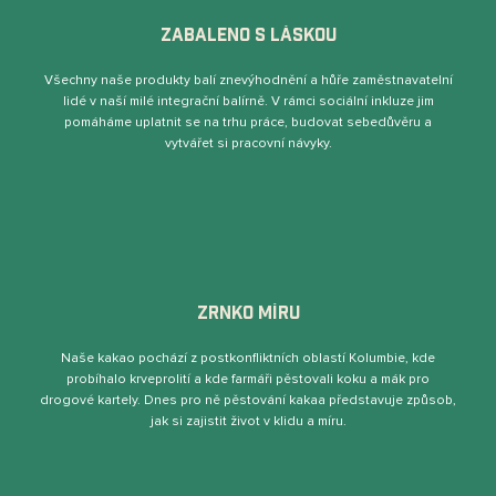
ZABALENO S LÁSKOU
Všechny naše produkty balí znevýhodnění a hůře zaměstnavatelní
lidé v naší milé integrační balírně. V rámci sociální inkluze jim
pomáháme uplatnit se na trhu práce, budovat sebedůvěru a
vytvářet si pracovní návyky.
ZRNKO MÍRU
Naše kakao pochází z postkonﬂiktních oblastí Kolumbie, kde
probíhalo krveprolití a kde farmáři pěstovali koku a mák pro
drogové kartely. Dnes pro ně pěstování kakaa představuje způsob,
jak si zajistit život v klidu a míru.