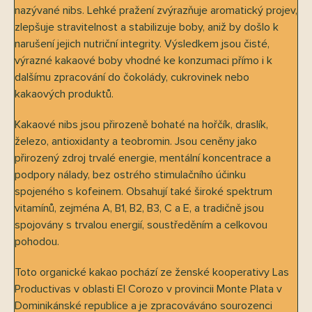
nazývané nibs. Lehké pražení zvýrazňuje aromatický projev,
zlepšuje stravitelnost a stabilizuje boby, aniž by došlo k
narušení jejich nutriční integrity. Výsledkem jsou čisté,
výrazné kakaové boby vhodné ke konzumaci přímo i k
dalšímu zpracování do čokolády, cukrovinek nebo
kakaových produktů.
Kakaové nibs jsou přirozeně bohaté na hořčík, draslík,
železo, antioxidanty a teobromin. Jsou ceněny jako
přirozený zdroj trvalé energie, mentální koncentrace a
podpory nálady, bez ostrého stimulačního účinku
spojeného s kofeinem. Obsahují také široké spektrum
vitamínů, zejména A, B1, B2, B3, C a E, a tradičně jsou
spojovány s trvalou energií, soustředěním a celkovou
pohodou.
Toto organické kakao pochází ze ženské kooperativy Las
Productivas v oblasti El Corozo v provincii Monte Plata v
Dominikánské republice a je zpracováváno sourozenci