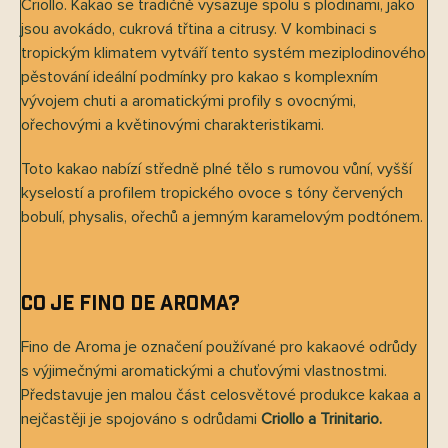
Criollo. Kakao se tradičně vysazuje spolu s plodinami, jako
jsou avokádo, cukrová třtina a citrusy. V kombinaci s
tropickým klimatem vytváří tento systém meziplodinového
pěstování ideální podmínky pro kakao s komplexním
vývojem chuti a aromatickými profily s ovocnými,
ořechovými a květinovými charakteristikami.
Toto kakao nabízí středně plné tělo s rumovou vůní, vyšší
kyselostí a profilem tropického ovoce s tóny červených
bobulí, physalis, ořechů a jemným karamelovým podtónem.
Co je Fino de Aroma?
Fino de Aroma je označení používané pro kakaové odrůdy
s výjimečnými aromatickými a chuťovými vlastnostmi.
Představuje jen malou část celosvětové produkce kakaa a
nejčastěji je spojováno s odrůdami
Criollo a Trinitario.