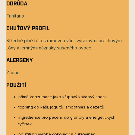
Odrůda
Trinitario
Chuťový profil
Středně plné tělo s rumovou vůní, výraznými ořechovými
tóny a jemnými náznaky sušeného ovoce.
Alergeny
Žádné
Použití
přímá konzumace jako křupavý kakaový snack
topping do kaší, jogurtů, smoothies a dezertů
ingredience pro pečení, do granoly a energetických
tyčinek
použití při výrobě čokolády a cukrovinek