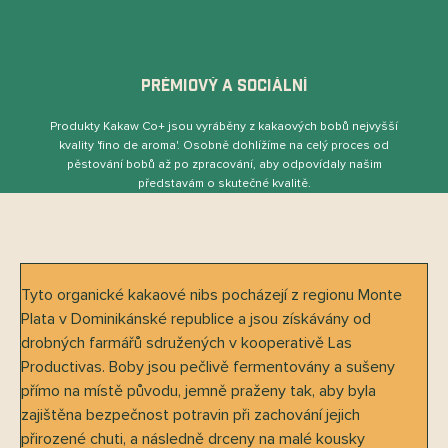
PRÉMIOVÝ A SOCIÁLNÍ
Produkty Kakaw Co+ jsou vyráběny z kakaových bobů nejvyšší
kvality 'ﬁno de aroma'. Osobně dohlížíme na celý proces od
pěstování bobů až po zpracování, aby odpovídaly našim
představám o skutečné kvalitě.
Tyto organické kakaové nibs pocházejí z regionu Monte
Plata v Dominikánské republice a jsou získávány od
drobných farmářů sdružených v kooperativě Las
Productivas. Boby jsou pečlivě fermentovány a sušeny
přímo na místě původu, jemně praženy tak, aby byla
zajištěna bezpečnost potravin při zachování jejich
přirozené chuti, a následně drceny na malé kousky