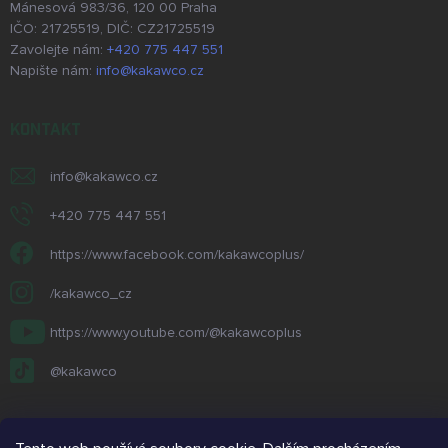
Mánesová 983/36, 120 00 Praha
IČO: 21725519, DIČ: CZ21725519
Zavolejte nám:
+420 775 447 551
Napište nám:
info@kakawco.cz
KONTAKT
info
@
kakawco.cz
+420 775 447 551
https://www.facebook.com/kakawcoplus/
/kakawco_cz
https://www.youtube.com/@kakawcoplus
@kakawco