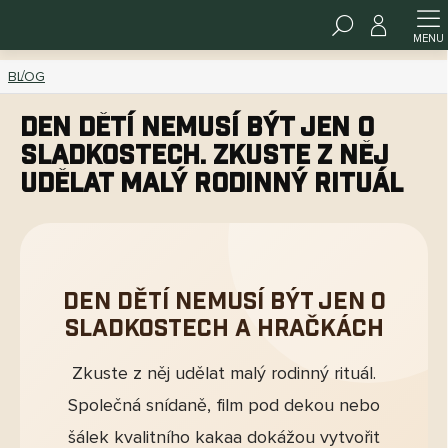
Přejít
HLEDAT
na
obsah
BLOG
Den dětí nemusí být jen o
sladkostech. zkuste z něj
udělat malý rodinný rituál
Den dětí nemusí být jen o
sladkostech a hračkách
Zkuste z něj udělat malý rodinný rituál.
Společná snídaně, film pod dekou nebo
šálek kvalitního kakaa dokážou vytvořit