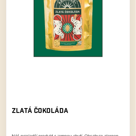
Zlatá čokoláda
Náš nejsladší produkt s jemnou chutí. Obsahuje alergen