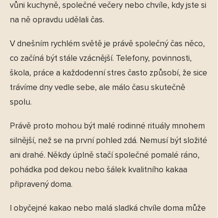
vůni kuchyně, společné večery nebo chvíle, kdy jste si
na ně opravdu udělali čas.
V dnešním rychlém světě je právě společný čas něco,
co začíná být stále vzácnější. Telefony, povinnosti,
škola, práce a každodenní stres často způsobí, že sice
trávíme dny vedle sebe, ale málo času skutečně
spolu.
Právě proto mohou být malé rodinné rituály mnohem
silnější, než se na první pohled zdá. Nemusí být složité
ani drahé. Někdy úplně stačí společné pomalé ráno,
pohádka pod dekou nebo šálek kvalitního kakaa
připravený doma.
I obyčejné kakao nebo malá sladká chvíle doma může