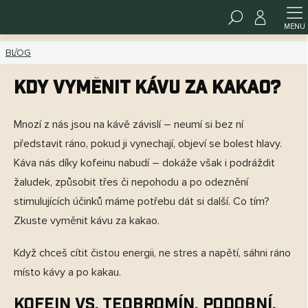
Přejít
HLEDAT
na
obsah
BLOG
Kdy vyměnit kávu za kakao?
Mnozí z nás jsou na kávě závislí – neumí si bez ní
představit ráno, pokud ji vynechají, objeví se bolest hlavy.
Káva nás díky kofeinu nabudí – dokáže však i podráždit
žaludek, způsobit třes či nepohodu a po odeznění
stimulujících účinků máme potřebu dát si další. Co tím?
Zkuste vyměnit kávu za kakao.
Když chceš cítit čistou energii, ne stres a napětí, sáhni ráno
místo kávy a po kakau.
KOFEIN VS. TEOBROMÍN, podobní,