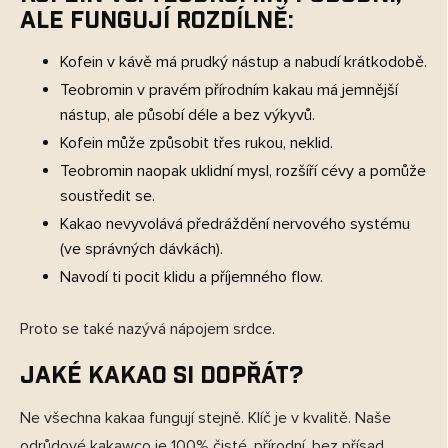
ale fungují rozdílně:
Kofein v kávě má ​​prudký nástup a nabudí krátkodobě.
Teobromin v pravém přírodním kakau má jemnější
nástup, ale působí déle a bez výkyvů.
Kofein může způsobit třes rukou, neklid.
Teobromin naopak uklidní mysl, rozšíří cévy a pomůže
soustředit se.
Kakao nevyvolává předráždění nervového systému
(ve správných dávkách).
Navodí ti pocit klidu a příjemného flow.
Proto se také nazývá nápojem srdce.
Jaké kakao si dopřát?
Ne všechna kakaa fungují stejně. Klíč je v kvalitě. Naše
odrůdové kakawco je 100% čisté, přírodní, bez přísad,