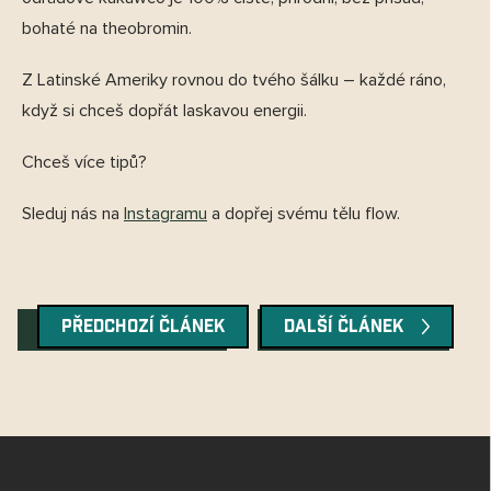
bohaté na theobromin.
Z Latinské Ameriky rovnou do tvého šálku – každé ráno,
když si chceš dopřát laskavou energii.
Chceš více tipů?
Sleduj nás na
Instagramu
a dopřej svému tělu flow.
PŘEDCHOZÍ ČLÁNEK
DALŠÍ ČLÁNEK
Z
á