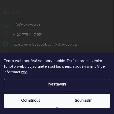
KONTAKT
info
@
kakawco.cz
+420 775 447 551
https://www.facebook.com/kakawcoplus/
/kakawco_cz
Tento web používá soubory cookie. Dalším procházením
https://www.youtube.com/@kakawcoplus
tohoto webu vyjadřujete souhlas s jejich používáním.. Více
informací
zde
.
@kakawco
Nastavení
Copyright 2026
kakawco.cz
. Všechna práva vyhrazena.
Odmítnout
Souhlasím
Vytvořil Shoptet