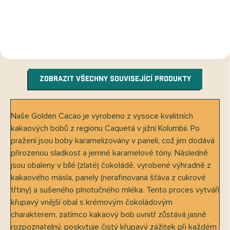
kakaové hmoty a 20 % panely. Jelikož
Peru, jemně oslazená organickou
není...
panelou. Tato...
ZOBRAZIT VŠECHNY SOUVISEJÍCÍ PRODUKTY
Naše Golden Cacao je vyrobeno z vysoce kvalitních
kakaových bobů z regionu Caquetá v jižní Kolumbii. Po
pražení jsou boby karamelizovány v paneli, což jim dodává
přirozenou sladkost a jemné karamelové tóny. Následně
jsou obaleny v bílé (zlaté) čokoládě, vyrobené výhradně z
kakaového másla, panely (nerafinovaná šťáva z cukrové
třtiny) a sušeného plnotučného mléka. Tento proces vytváří
křupavý vnější obal s krémovým čokoládovým
charakterem, zatímco kakaový bob uvnitř zůstává jasně
rozpoznatelný, poskytuje čistý křupavý zážitek při každém