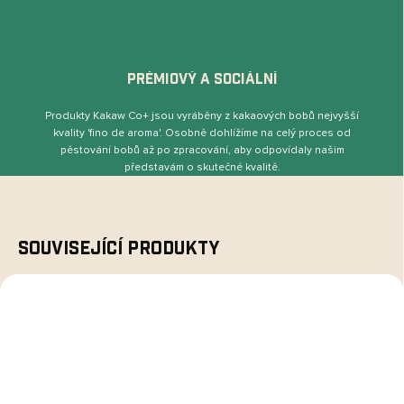
PRÉMIOVÝ A SOCIÁLNÍ
Produkty Kakaw Co+ jsou vyráběny z kakaových bobů nejvyšší
kvality 'ﬁno de aroma'. Osobně dohlížíme na celý proces od
pěstování bobů až po zpracování, aby odpovídaly našim
představám o skutečné kvalitě.
Související produkty