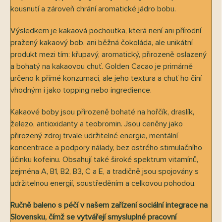
kousnutí a zároveň chrání aromatické jádro bobu.
Výsledkem je kakaová pochoutka, která není ani přírodní
pražený kakaový bob, ani běžná čokoláda, ale unikátní
produkt mezi tím: křupavý, aromatický, přirozeně oslazený
a bohatý na kakaovou chuť. Golden Cacao je primárně
určeno k přímé konzumaci, ale jeho textura a chuť ho činí
vhodným i jako topping nebo ingredience.
Kakaové boby jsou přirozeně bohaté na hořčík, draslík,
železo, antioxidanty a teobromin. Jsou ceněny jako
přirozený zdroj trvale udržitelné energie, mentální
koncentrace a podpory nálady, bez ostrého stimulačního
účinku kofeinu. Obsahují také široké spektrum vitamínů,
zejména A, B1, B2, B3, C a E, a tradičně jsou spojovány s
udržitelnou energií, soustředěním a celkovou pohodou.
Ručně baleno s péčí v našem zařízení sociální integrace na
Slovensku, čímž se vytvářejí smysluplné pracovní