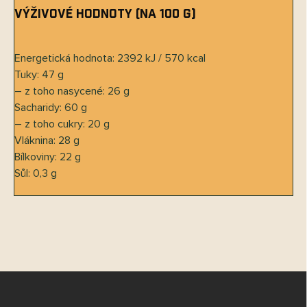
Výživové hodnoty (na 100 g)
Energetická hodnota: 2392 kJ / 570 kcal
Tuky: 47 g
– z toho nasycené: 26 g
Sacharidy: 60 g
– z toho cukry: 20 g
Vláknina: 28 g
Bílkoviny: 22 g
Sůl: 0,3 g
Z
á