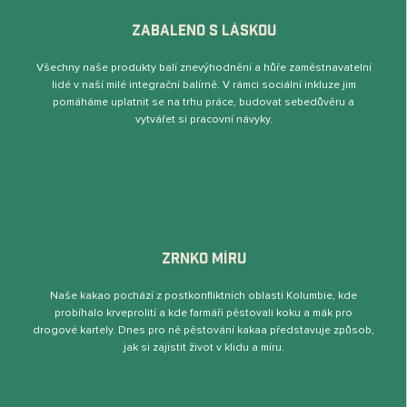
ZABALENO S LÁSKOU
Všechny naše produkty balí znevýhodnění a hůře zaměstnavatelní
lidé v naší milé integrační balírně. V rámci sociální inkluze jim
pomáháme uplatnit se na trhu práce, budovat sebedůvěru a
vytvářet si pracovní návyky.
ZRNKO MÍRU
Naše kakao pochází z postkonﬂiktních oblastí Kolumbie, kde
probíhalo krveprolití a kde farmáři pěstovali koku a mák pro
drogové kartely. Dnes pro ně pěstování kakaa představuje způsob,
jak si zajistit život v klidu a míru.