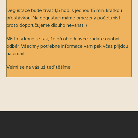
Degustace bude trvat 1,5 hod. s jednou 15 min. krátkou
přestávkou. Na degustaci máme omezený počet míst,
proto doporučujeme dlouho neváhat :)
Místo si koupíte tak, že při objednávce zadáte osobní
odběr. Všechny potřebné informace vám pak včas přijdou
na email.
Velmi se na vás už teď těšíme!
Z
á
p
a