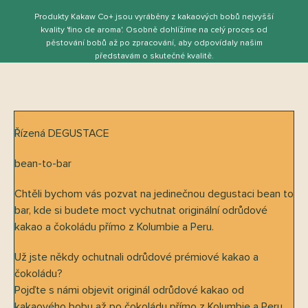
Produkty Kakaw Co+ jsou vyráběny z kakaových bobů nejvyšší
kvality 'ﬁno de aroma'. Osobně dohlížíme na celý proces od
pěstování bobů až po zpracování, aby odpovídaly našim
představám o skutečné kvalitě.
Řízená DEGUSTACE
bean-to-bar
Chtěli bychom vás pozvat na jedinečnou degustaci bean to
bar, kde si budete moct vychutnat originální odrůdové
kakao a čokoládu přímo z Kolumbie a Peru.
Už jste někdy ochutnali odrůdové prémiové kakao a
čokoládu?
Pojďte s námi objevit originál odrůdové kakao od
kakaového bobu až po čokoládu přímo z Kolumbie a Peru