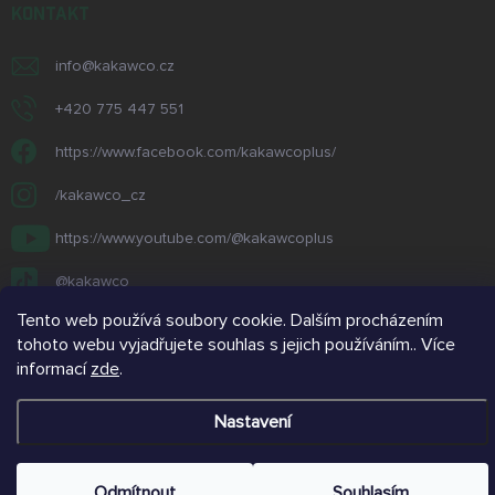
KONTAKT
info
@
kakawco.cz
+420 775 447 551
https://www.facebook.com/kakawcoplus/
/kakawco_cz
https://www.youtube.com/@kakawcoplus
@kakawco
Tento web používá soubory cookie. Dalším procházením
tohoto webu vyjadřujete souhlas s jejich používáním.. Více
informací
zde
.
Copyright 2026
kakawco.cz
. Všechna práva vyhrazena.
Nastavení
Vytvořil Shoptet
Odmítnout
Souhlasím