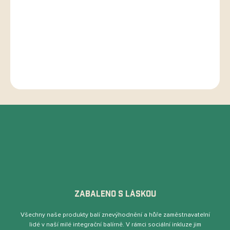
Rezervujte si své místo již nyní!
DETAILNÍ INFORMACE
ZEPTAT SE
HLÍDAT
ZABALENO S LÁSKOU
Všechny naše produkty balí znevýhodnění a hůře zaměstnavatelní
lidé v naší milé integrační balírně. V rámci sociální inkluze jim