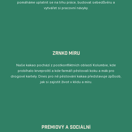
pomáháme uplatnit se na trhu práce, budovat sebedůvěru a
vytvářet si pracovní návyky.
ZRNKO MÍRU
Naše kakao pochází z postkonﬂiktních oblastí Kolumbie, kde
probíhalo krveprolití a kde farmáři pěstovali koku a mák pro
drogové kartely. Dnes pro ně pěstování kakaa představuje způsob,
jak si zajistit život v klidu a míru.
PRÉMIOVÝ A SOCIÁLNÍ